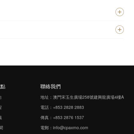
觀點
聯絡我們
向
地址：澳門宋玉生廣場258號建興龍廣場4樓A
程
電話：+853 2828 2883
識
傳真：+853 2876 1537
聞
電郵：
info@cpaxmo.com