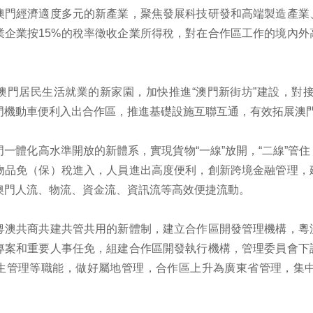
澳門經濟適度多元的新產業，聚焦發展科技研發和高端製造產業
業企業按15%的稅率徵收企業所得稅，對在合作區工作的境內外
澳門居民生活就業的新家園，加快推進“澳門新街坊”建設，對
門機動車便利入出合作區，推進基礎設施互聯互通，有效拓展澳
一體化高水準開放的新體系，實現貨物“一線”放開，“二線”管
物品免（保）稅進入，人員進出高度便利，創新跨境金融管理，
澳門人流、物流、資金流、資訊流等高效便捷流動。
粵澳共商共建共管共用的新體制，建立合作區開發管理機構，粵
專案和重要人事任免，組建合作區開發執行機構，管理委員會下
生管理等職能，做好屬地管理，合作區上升為廣東省管理，集