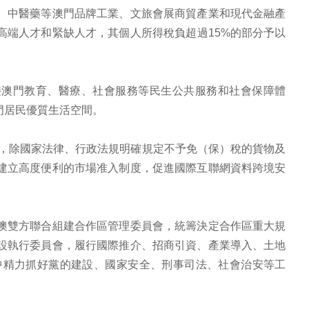
、中醫藥等澳門品牌工業、文旅會展商貿產業和現代金融產
高端人才和緊缺人才，其個人所得稅負超過15%的部分予以
接澳門教育、醫療、社會服務等民生公共服務和社會保障體
門居民優質生活空間。
住，除國家法律、行政法規明確規定不予免（保）稅的貨物及
建立高度便利的市場准入制度，促進國際互聯網資料跨境安
澳雙方聯合組建合作區管理委員會，統籌決定合作區重大規
設執行委員會，履行國際推介、招商引資、產業導入、土地
中精力抓好黨的建設、國家安全、刑事司法、社會治安等工