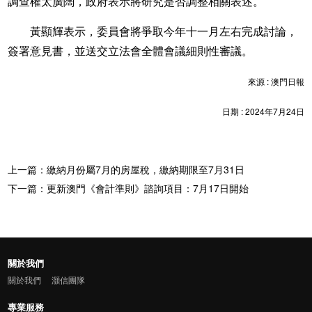
調查權太廣闊，政府表示將研究是否調整相關表述。
黃顯輝表示，委員會將爭取今年十一月左右完成討論，
簽署意見書，並送交立法會全體會議細則性審議。
來源 : 澳門日報
日期 : 2024年7月24日
上一篇：繳納月份屬7月的房屋稅，繳納期限至7月31日
下一篇：更新澳門《會計準則》諮詢項目：7月17日開始
關於我們
關於我們
灝信團隊
專業服務