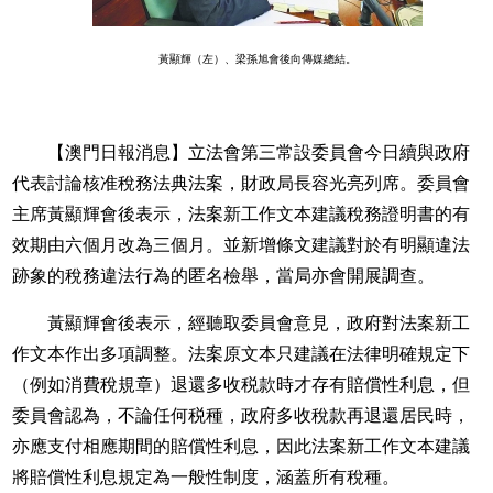
黃顯輝（左）、梁孫旭會後向傳媒總結。
【澳門日報消息】立法會第三常設委員會今日續與政府
代表討論核准稅務法典法案，財政局長容光亮列席。委員會
主席黃顯輝會後表示，法案新工作文本建議稅務證明書的有
效期由六個月改為三個月。並新增條文建議對於有明顯違法
跡象的稅務違法行為的匿名檢舉，當局亦會開展調查。
黃顯輝會後表示，經聽取委員會意見，政府對法案新工
作文本作出多項調整。法案原文本只建議在法律明確規定下
（例如消費稅規章）退還多收税款時才存有賠償性利息，但
委員會認為，不論任何税種，政府多收稅款再退還居民時，
亦應支付相應期間的賠償性利息，因此法案新工作文本建議
將賠償性利息規定為一般性制度，涵蓋所有稅種。