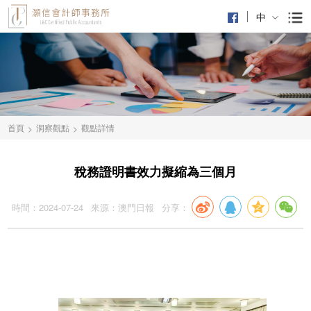
中
首頁
洞察觀點
觀點詳情
>
>
稅務證明書效力擬縮為三個月
時間：2024-07-24
來源：澳門日報
分享：